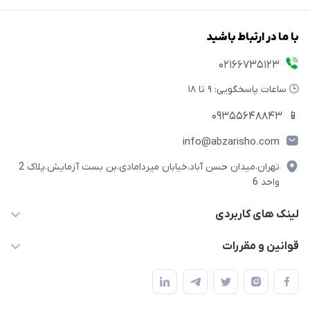
با ما در ارتباط باشید
02166735123
🕒 ساعات پاسخگویی: ۹ تا ۱۸
09355648843
📱
info@abzarisho.com
تهران،میدان حسن آباد،خیابان میردامادی،بن بست آزمایش،پلاک 2
واحد 6
لینک های کاربردی
حساب کاربری
قوانین و مقررات
مجله فروشگاه
شرایط بازگشت کالا
لیست محصولات
روش های پرداخت