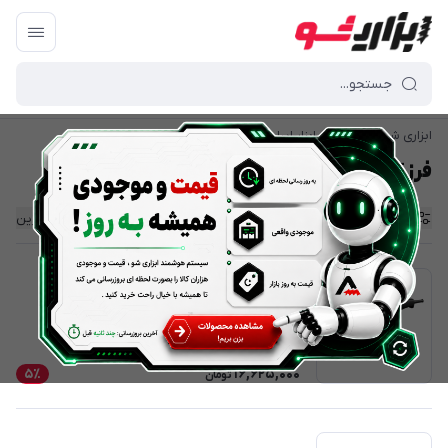
ابزاری شو | بازار آنلاین ابزار ایران
/
ابزار برقی
/
فرزها
/
فرز آهنگری
فرز آهنگری
فیلتر محصولات
ترتیب نمایش
:
جدیدترین
فرز آهنگری دی سی ای مدل ASM180SH
17,500,000
16,625,000
5٪
تومان