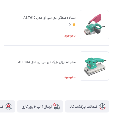
سنباده غلطکی دی سی ای مدل AST610
5
ناموجود
سمباده لرزان بزرگ دی سی ای مدل ASB234
ناموجود
ضمانت بازگشت کالا
ارسال ۱ الی ۳ روز کاری
ضما