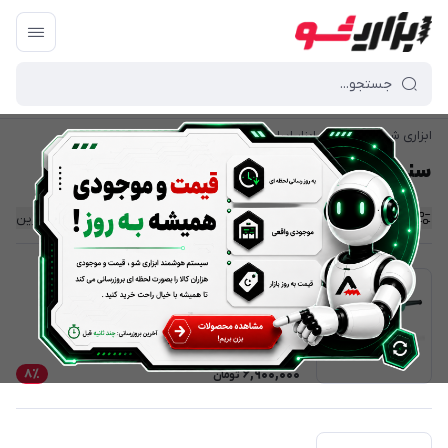
ابزاری شو | بازار آنلاین ابزار ایران
/
ابزار نجاری
/
سنباده زن
سنباده زن
فیلتر محصولات
ترتیب نمایش
:
جدیدترین
سمباده لرزان متوسط دی سی ای مدل ASB03-185
5
7,500,000
6,900,000
8٪
تومان