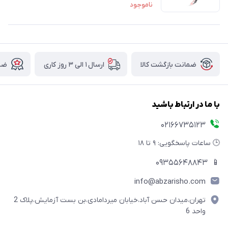
ناموجود
ضمانت بازگشت کالا
ارسال ۱ الی ۳ روز کاری
ضما
با ما در ارتباط باشید
02166735123
🕒 ساعات پاسخگویی: ۹ تا ۱۸
09355648843
📱
info@abzarisho.com
تهران،میدان حسن آباد،خیابان میردامادی،بن بست آزمایش،پلاک 2
واحد 6