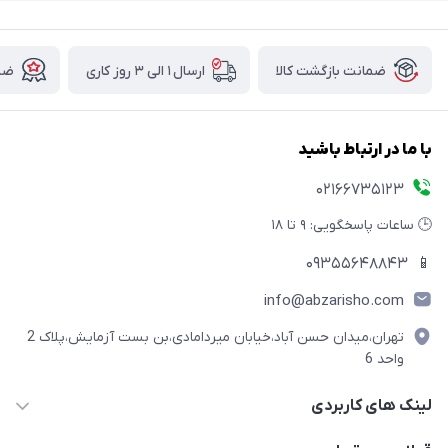
ضمانت بازگشت کالا
ارسال ۱ الی ۳ روز کاری
ضما
با ما در ارتباط باشید
02166735123
🕒 ساعات پاسخگویی: ۹ تا ۱۸
09355648843
📱
info@abzarisho.com
تهران،میدان حسن آباد،خیابان میردامادی،بن بست آزمایش،پلاک 2
واحد 6
لینک های کاربردی
حساب کاربری