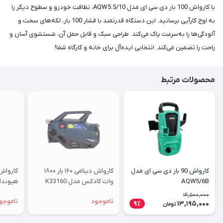
با کارواش 100 بار دی سی ای مدل AQW5.5/10، نظافت خودرو و سطوح دیگر را
به اوج کارآیی برسانید. این دستگاه قدرتمند با فشار 100 بار، لکه‌های سخت و
آلودگی‌ها را به‌سرعت پاک می‌کند. طراحی سبک و قابل حمل آن، شستشوی آسان و
راحت را تضمین می‌کند. انتخابی ایده‌آل برای خانه و کارگاه شما!
محصولات مرتبط
کارواش 90 بار دی سی ای مدل
کارواش دینامی ۱۶۰ بار ۱۸۰۰
AQW5/6B
وات کادکس مدل K33160
هیوندای مد
14,500,000
ناموجود
ناموجو
13,195,000
9٪
تومان