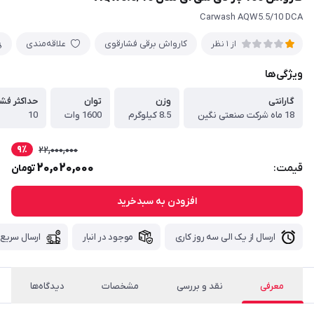
Carwash AQW5.5/10 DCA
کارواش برقی فشارقوی
علاقه‌مندی
از 1 نظر
ویژگی‌ها
گارانتی
وزن
توان
حداکثر فشا
18 ماه شرکت صنعتی نگین
8.5 کیلوگرم
1600 وات
10
9٪
22,000,000
20,020,000
قیمت:
تومان
افزودن به سبدخرید
ارسال از یک الی سه روز کاری
موجود در انبار
ارسال سریع
معرفی
نقد و بررسی
مشخصات
دیدگاه‌ها