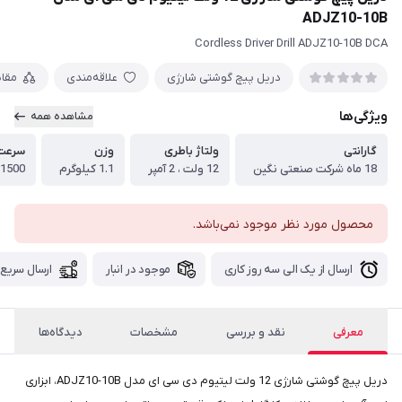
ADJZ10-10B
Cordless Driver Drill ADJZ10-10B DCA
دریل پیچ گوشتی شارژی
علاقه‌مندی
مقا
ویژگی‌ها
مشاهده همه
گارانتی
ولتاژ باطری
وزن
سرعت 
18 ماه شرکت صنعتی نگین
12 ولت ، 2 آمپر
1.1 کیلوگرم
1500 دور در دقیقه
محصول مورد نظر موجود نمی‌باشد.
ارسال از یک الی سه روز کاری
موجود در انبار
ارسال سریع
معرفی
نقد و بررسی
مشخصات
دیدگاه‌ها
دریل پیچ گوشتی شارژی 12 ولت لیتیوم دی سی ای مدل ADJZ10-10B، ابزاری