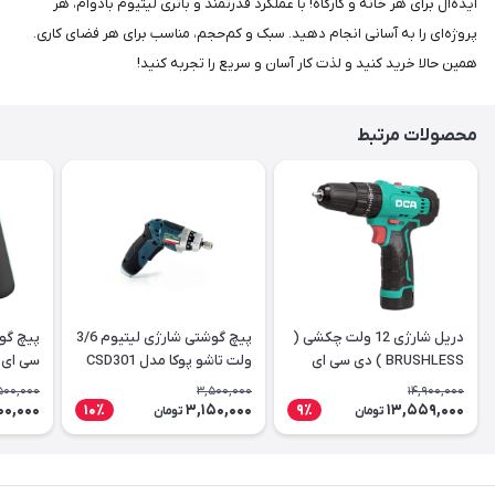
ایده‌آل برای هر خانه و کارگاه! با عملکرد قدرتمند و باتری لیتیوم بادوام، هر
پروژه‌ای را به آسانی انجام دهید. سبک و کم‌حجم، مناسب برای هر فضای کاری.
همین حالا خرید کنید و لذت کار آسان و سریع را تجربه کنید!
محصولات مرتبط
دریل شارژی 12 ولت چکشی (
پیچ گوشتی شارژی لیتیوم 3/6
BRUSHLESS ) دی سی ای
ولت تاشو پوکا مدل CSD301
سی ای مدل D
مدل ADJZ23-10IEK
500,000
3,500,000
14,900,000
00,000
3,150,000
13,559,000
10٪
9٪
تومان
تومان