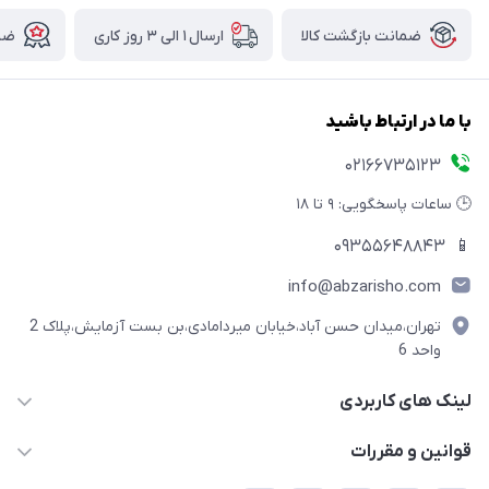
ضمانت بازگشت کالا
ارسال ۱ الی ۳ روز کاری
ضما
با ما در ارتباط باشید
02166735123
🕒 ساعات پاسخگویی: ۹ تا ۱۸
09355648843
📱
info@abzarisho.com
تهران،میدان حسن آباد،خیابان میردامادی،بن بست آزمایش،پلاک 2
واحد 6
لینک های کاربردی
حساب کاربری
قوانین و مقررات
مجله فروشگاه