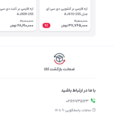
اره فارسی بر کشویی دی سی ای
اره فارسی بر ثابت دی سی
مدل AJX10-255
AJX09-255
31,000,000
41,500,000
28,210,000
37,765,000
9٪
تومان
تومان
ضمانت بازگشت کالا
با ما در ارتباط باشید
02166735123
🕒 ساعات پاسخگویی: ۹ تا ۱۸