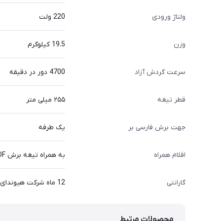
ولتاژ ورودی
220 ولت
وزن
19.5 کیلوگرم
سرعت گردش آزاد
4700 دور در دقیقه
قطر تیغه
۲۵۵ میلی متر
جهت برش فارسی بر
یک طرفه
اقلام همراه
به همراه تیغه برش MDF - کیسه گردوغبار - دفترچه راهنما
گارانتی
12 ماه شرکت هیوندای
محصولات مرتبط