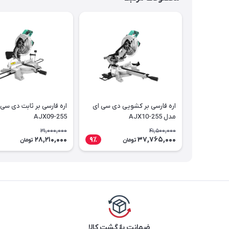
اره فارسی بر کشویی دی سی ای
اره فارسی بر ثابت دی سی
مدل AJX10-255
AJX09-255
31,000,000
41,500,000
28,210,000
37,765,000
9٪
تومان
تومان
ضمانت بازگشت کالا