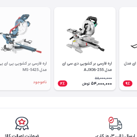
 ای مدل
اره فارسی بر کشویی دی سی ای
اره فارسی بر کشویی پی ای پ
مدل AJX06-255
مدل MS-5425
55,000,000
ناموجود
54,000,000
2٪
9٪
تومان
ارسال ۱ الی ۳ روز کاری
ضمانت اصالت کالا