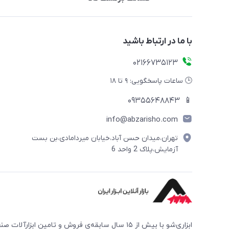
با ما در ارتباط باشید
02166735123
🕒 ساعات پاسخگویی: ۹ تا ۱۸
09355648843
📱
info@abzarisho.com
تهران،میدان حسن آباد،خیابان میردامادی،بن بست
آزمایش،پلاک 2 واحد 6
ابزاری‌شو با بیش از ۱۵ سال سابقه‌ی فروش و تامین