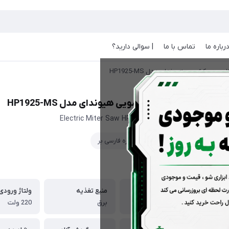
رباره ما
تماس با ما
| سوالی دارید؟
ارسی بر کشویی هیوندای مدل HP1925-MS
اره فارسی بر کشویی هیوندای مدل HP1925-MS
Electric Miter Saw HP1925-MS HYUNDAI
اره فارسی بر
ویژگی‌ها
توان
منبع تغذیه
ولتاژ ورودی
1900 وات
برق
220 ولت