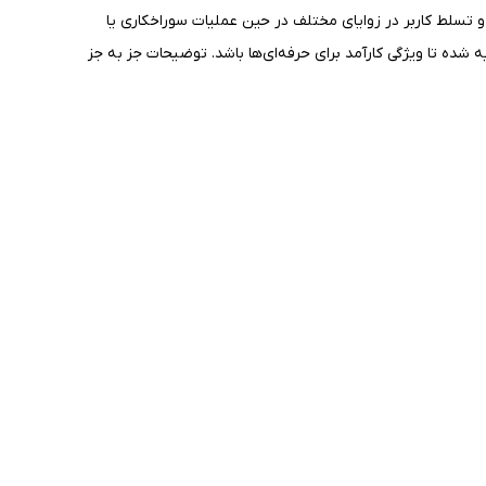
م وظایف سنگین و پرفشار با بالاترین مداومتکاری، ضمانت می‌کند. دسته‌گردان 360‌درجه آزادی عمل و تسلط کاربر در زوایای مختلف در حین عملیات سوراخکاری یا
شده تا ویژگی کارآمد برای حرفه‌ای‌ها باشد. توضیحات جز به جز