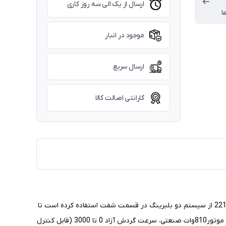
ارسال از یک الی سه روز کاری
ا
موجود در انبار
ارسال سریع
گارانتی اصالت کالا
عملکرد پرکاربردترین ابزاربرقی دنیایعنی دریل روز‌به‌روز در حال توسعه است، رونیکس نیز برای بهبود قابلیت سوراخکاری چکشی در دریل برقی 2210C از سیستم دو بلبرینگ در قسمت شفت استفاده کرده است تا
بعد از فشردن کلید الکترونیکی دیمردار آن، فقط به پیشروی هرچه سریع‌تر و روان‌تر در مصالحی مانند بتن، سیمان، فلز، چوب فکر کنید. بکارگیری موتور810‌وات صنعتی، سرعت گردش آزاد 0 تا 3000 (قابل کنترل