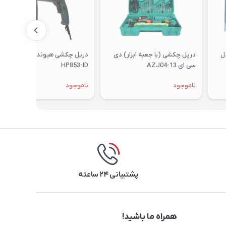
دل
دریل چکشی (با جعبه ابزار) دی
دریل چکشی هیوندای مدل
سی ای AZJ04-13
HP853-ID
ناموجود
ناموجود
پشتیبانی ۲۴ ساعته
همراه ما باشید!