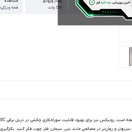
منبع تغذیه
ولتاژ ورودی
مشاهده
برق
220 ولت
همه ویژگی‌ه