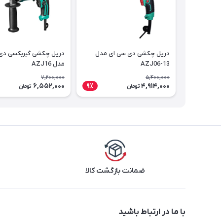
دریل چکشی دی سی ای مدل
دریل چکشی گیربکسی دی
AZJ06-13
مدل AZJ16
7,200,000
5,400,000
6,552,000
4,914,000
9٪
تومان
تومان
ضمانت بازگشت کالا
با ما در ارتباط باشید