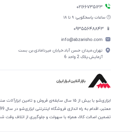
02166735123
🕒 ساعات پاسخگویی: ۹ تا ۱۸
09355648843
📱
info@abzarisho.com
تهران،میدان حسن آباد،خیابان میردامادی،بن بست
آزمایش،پلاک 2 واحد 6
ابزاری‌شو با بیش از ۱۵ سال سابقه‌ی فروش و تامین
تضمین اصالت کالا، همراه با سهولت و جلوگیری از اتلاف وقت ش