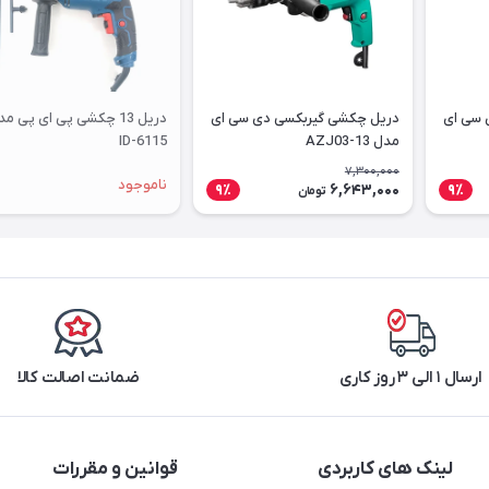
 سی ای
دریل چکشی گیربکسی دی سی ای
دریل 13 چکشی پی ای پی م
مدل AZJ03-13
ID-6115
7,300,000
ناموجود
6,643,000
9٪
9٪
تومان
ارسال ۱ الی ۳ روز کاری
ضمانت اصالت کالا
لینک های کاربردی
قوانین و مقررات