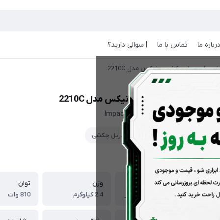
رباره ما
تماس با ما
| سوالی دارید؟
شی
/
دریل چکشی رونیکس مدل 2210C
دریل چکشی رونیکس مدل 2210C
Impact Drill 2210C RONIX
دریل چکشی
ویژگی‌ها
ابعاد
وزن
توان
28x5x19 سانتی متر
2.4 کیلوگرم
810 وات