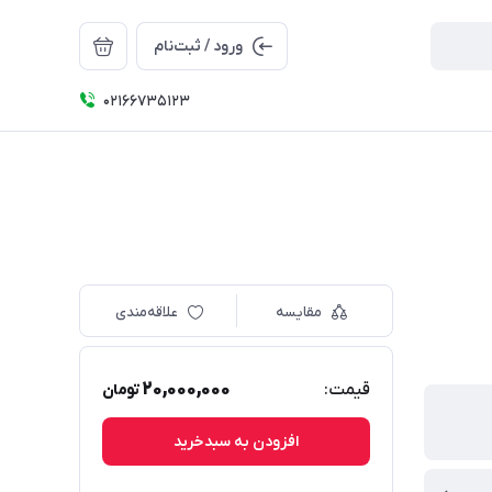
ورود / ثبت‌نام
۰۲۱66735123
مقایسه
علاقه‌مندی
20,000,000
قیمت:
تومان
افزودن به سبدخرید