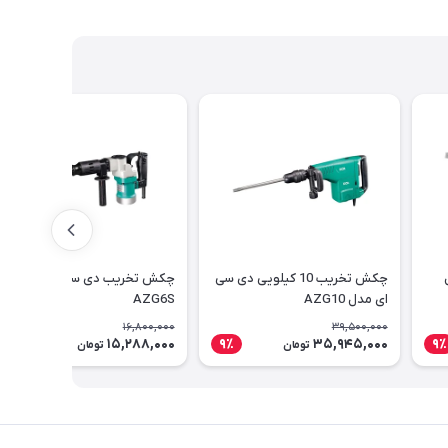
چکش تخریب 10 کیلویی دی سی
چکش تخریب دی سی ای مدل
ای مدل AZG10
AZG6S
16,800,000
39,500,000
15,288,000
35,945,000
9٪
9٪
9٪
تومان
تومان