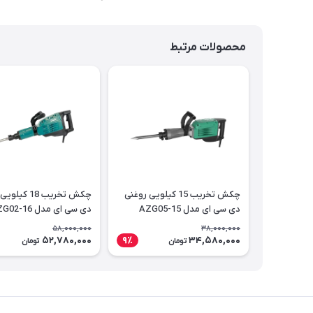
محصولات مرتبط
چکش تخریب 15 کیلویی روغنی
چکش تخریب 18 
دی سی ای مدل AZG05-15
دی سی ای مدل AZG02-16
58,000,000
38,000,000
52,780,000
34,580,000
9٪
تومان
تومان