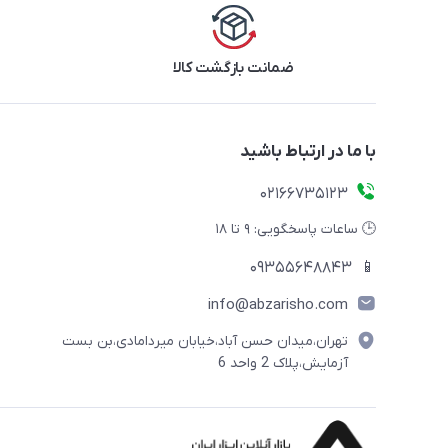
ضمانت بازگشت کالا
با ما در ارتباط باشید
02166735123
🕒 ساعات پاسخگویی: ۹ تا ۱۸
09355648843
📱
info@abzarisho.com
تهران،میدان حسن آباد،خیابان میردامادی،بن بست
آزمایش،پلاک 2 واحد 6