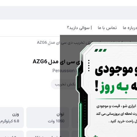
رباره ما
تماس با ما
| سوالی دارید؟
ب
/
چکش تخریب
/
چکش تخریب دی سی ای مدل AZG6
چکش تخریب دی سی ای مدل AZG6
Percussion Hammer AZG6 DCA
چکش تخریب
ویژگی‌ها
گارانتی
توان
وزن
18 ماه شرکت صنعتی نگین
1050 وات
6.8 کیلوگرم