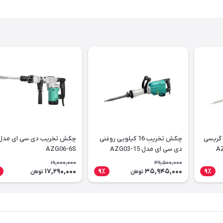
کیلویی گریسی
چکش تخریب 16 کیلویی روغنی
چکش تخریب دی سی ای مدل
دی سی ای مدل AZG03-15
AZG06-6S
19,000,000
39,500,000
17,290,000
35,945,000
9٪
9٪
تومان
تومان