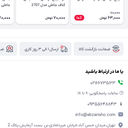
کناف جاملی مدل 2707
جاملی مدل
70,000
70,000
70,000
63,000
10٪
تومان
تومان
ضمانت بازگشت کالا
ارسال ۱ الی ۳ روز کاری
ضما
با ما در ارتباط باشید
02166735123
🕒 ساعات پاسخگویی: ۹ تا ۱۸
09355648843
📱
info@abzarisho.com
تهران،میدان حسن آباد،خیابان میردامادی،بن بست آزمایش،پلاک 2