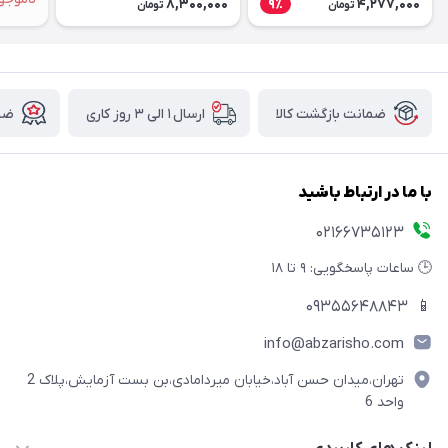
8,300,000
4,277,000
9٪
تومان
تومان
ضمانت بازگشت کالا
ارسال ۱ الی ۳ روز کاری
ضما
با ما در ارتباط باشید
02166735123
🕒 ساعات پاسخگویی: ۹ تا ۱۸
09355648843
📱
info@abzarisho.com
تهران،میدان حسن آباد،خیابان میردامادی،بن بست آزمایش،پلاک 2
واحد 6