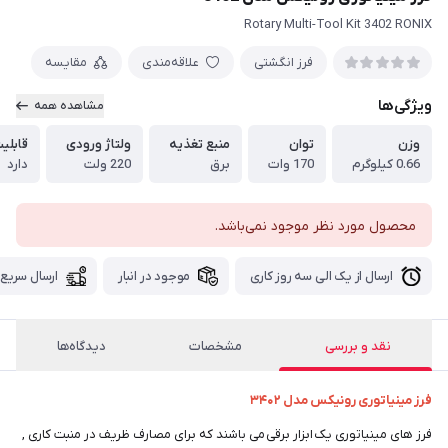
Rotary Multi-Tool Kit 3402 RONIX
فرز انگشتی
علاقه‌مندی
مقایسه
ویژگی‌ها
مشاهده همه
وزن
توان
منبع تغذیه
ولتاژ ورودی
قابلی
0.66 کیلوگرم
170 وات
برق
220 ولت
دارد
محصول مورد نظر موجود نمی‌باشد.
ارسال از یک الی سه روز کاری
موجود در انبار
ارسال سریع
نقد و بررسی
مشخصات
دیدگاه‌ها
فرز مینیاتوری رونیکس مدل ۳۴۰۲
فرز های مینیاتوری یک ابزار برقی می باشند که برای مصارف ظریف در منبت کاری ,