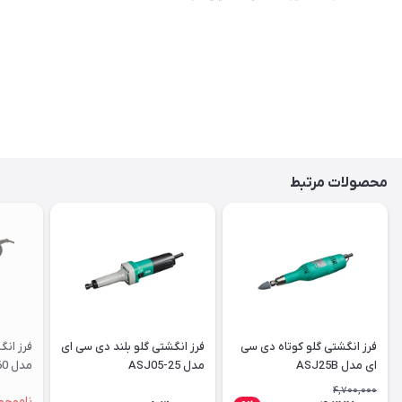
محصولات مرتبط
فرز انگشتی گلو کوتاه دی سی
فرز انگشتی گلو بلند دی سی ای
فرز انگ
ای مدل ASJ25B
مدل ASJ05-25
مدل DG-3960
4,700,000
ناموجو